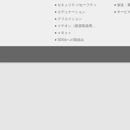
セキュリティ/セーフティ
放送・業
エデュケーション
サービ
クリエイション
イチオシ（新規取扱商材）
ｅＢｏｘ
SDGsへの取組み