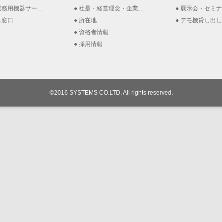
務用機器サービス
社是・経営理念・企業理念
展示会・セミナー
ス窓口
所在地
デモ機貸し出し(
資格者情報
採用情報
©2016 SYSTEMS CO.LTD. All rights reserved.