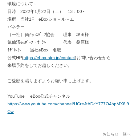
環境について～
日時 2022年1月22日（土） 13：00～
場所 当社1F eBoxショ－ル－ム
パネラー
（一社）仙台eｽﾎﾟ-ﾂ協会 理事 堀田様
気仙沼eｽﾎﾟ-ﾂ・ｻｰｸﾙ 代表 桑原様
ﾓﾃﾞﾚ-ﾀ- 当社eBox 名取
公式HP(
https://ebox-stm.jp/contact
)お問い合わせから
来場予約をしてお越しください。
ご愛顧を賜りますようお願い申し上げます。
YouTube eBox公式チャンネル
https://www.youtube.com/channel/UCreJtADcY777O4hpMX6I9
Cw
お知らせ一覧へ