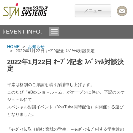
メニュー
EVENT INFO.
HOME
お知らせ
2022年1月22日 ｵｰﾌﾟﾝ記念 ｽﾍﾟｼｬﾙ対談決定
2022年1月22日 ｵｰﾌﾟﾝ記念 ｽﾍﾟｼｬﾙ対談決
定
平素は格別のご厚誼を賜り深謝申し上げます。
このたび「eBoxショ－ル－ム」がオープンに伴い、下記のスケ
ジュ－ルにて
スペシャル対談イベント（YouTube同時配信）を開催する運び
となりました。
「eｽﾎﾟ-ﾂに取り組む 宮城の学生」～eｽﾎﾟ-ﾂをﾌﾟﾚｲする学生達の